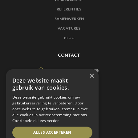
REFERENTIES
SAMENWERKEN
VACATURES
BLOG
CONTACT
Doornveld 90, 1731 Zellik
×
Vlaams Brabant
Deze website maakt
gebruik van cookies.
info@pdvinterieur.be
Deze website gebruikt cookies om uw
gebruikerservaring te verbeteren. Door
02/453 06 00
onze website te gebruiken, stemt u in met
alle cookies in overeenstemming met ons
Cookiebeleid.
Lees verder
ALLES ACCEPTEREN