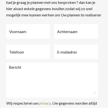
had je graag je plannen met ons besproken ? dan kan je
hier alvast enkele gegevens invullen zodat wij zo snel
mogelijk mee kunnen werken om Uw plannen te realiseren
V
A
o
c
o
h
r
t
T
E
n
e
e
-
a
r
l
m
a
n
e
a
B
m
a
f
i
e
*
a
o
l
r
m
o
a
i
*
n
d
c
*
r
h
e
Wij respecteren uw
privacy
. Uw gegevens worden altijd
t