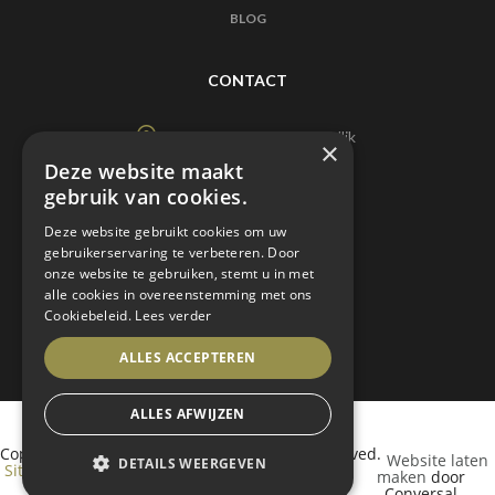
BLOG
CONTACT
Doornveld 90, 1731 Zellik
×
Vlaams Brabant
Deze website maakt
gebruik van cookies.
info@pdvinterieur.be
Deze website gebruikt cookies om uw
gebruikerservaring te verbeteren. Door
02/453 06 00
onze website te gebruiken, stemt u in met
alle cookies in overeenstemming met ons
Cookiebeleid.
Lees verder
ALLES ACCEPTEREN
ALLES AFWIJZEN
Copyright © 2021 PDV Interieur. All rights reserved.
Website laten
DETAILS WEERGEVEN
Sitemap
–
Cookie Policy
–
Privacy Policy
maken
door
Conversal